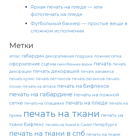
Яркая печать на пледе — или
фотопечать на пледе
Футбольный баннер — простые вещи в
сложном исполнении
Метки
габардин
атлас
декоративная подушка
ложная сетка
печать
оформление сцены
печать
пейнтбольная форма
печать декораций
декорации
печать занавеса
печать кулис
печать леггинсов
печать легинсов
печать
печать на бифлексе
лосин
печать на атласе
печать на габардине
печать на ложной
печать на пледе
сетке
печать на плащевке
печать на
печать на ткани
печать на
приме
ткани бифлекс
печать на ткани в Санкт-Петербурге
печать на ткани в спб
печать на ткани