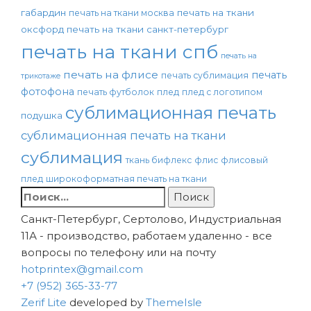
габардин
печать на ткани
печать на ткани москва
оксфорд
печать на ткани санкт-петербург
печать на ткани спб
печать на
печать на флисе
печать
печать сублимация
трикотаже
фотофона
печать футболок
плед
плед с логотипом
сублимационная печать
подушка
сублимационная печать на ткани
сублимация
ткань бифлекс
флис
флисовый
плед
широкоформатная печать на ткани
Найти:
Санкт-Петербург, Сертолово, Индустриальная
11А - производство, работаем удаленно - все
вопросы по телефону или на почту
hotprintex@gmail.com
+7 (952) 365-33-77
Zerif Lite
developed by
ThemeIsle