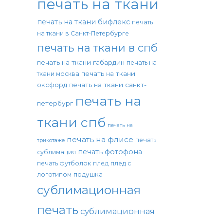
печать на ткани
печать на ткани бифлекс
печать
на ткани в Санкт-Петербурге
печать на ткани в спб
печать на ткани габардин
печать на
печать на ткани
ткани москва
оксфорд
печать на ткани санкт-
печать на
петербург
ткани спб
печать на
печать на флисе
печать
трикотаже
печать фотофона
сублимация
печать футболок
плед
плед с
подушка
логотипом
сублимационная
печать
сублимационная