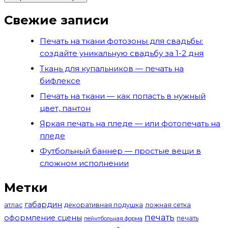
Свежие записи
Печать на ткани фотозоны для свадьбы:
создайте уникальную свадьбу за 1-2 дня
Ткань для купальников — печать на
бифлексе
Печать на ткани — как попасть в нужный
цвет, пантон
Яркая печать на пледе — или фотопечать на
пледе
Футбольный баннер — простые вещи в
сложном исполнении
Метки
габардин
атлас
декоративная подушка
ложная сетка
печать
оформление сцены
печать
пейнтбольная форма