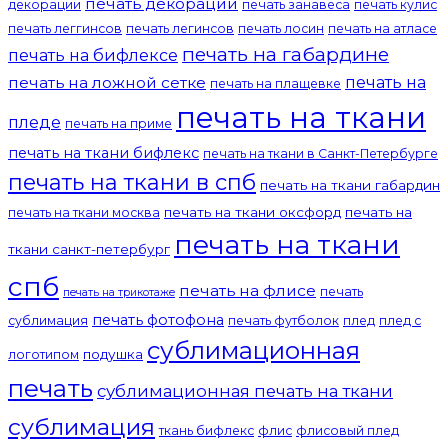
печать декораций
декорации
печать занавеса
печать кулис
печать леггинсов
печать легинсов
печать лосин
печать на атласе
печать на габардине
печать на бифлексе
печать на
печать на ложной сетке
печать на плащевке
печать на ткани
пледе
печать на приме
печать на ткани бифлекс
печать на ткани в Санкт-Петербурге
печать на ткани в спб
печать на ткани габардин
печать на ткани оксфорд
печать на
печать на ткани москва
печать на ткани
ткани санкт-петербург
спб
печать на флисе
печать
печать на трикотаже
печать фотофона
сублимация
печать футболок
плед
плед с
сублимационная
подушка
логотипом
печать
сублимационная печать на ткани
сублимация
ткань бифлекс
флис
флисовый плед