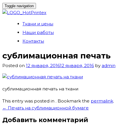
Toggle navigation
Skip
Ткани и цены
to
Наши работы
content
Контакты
сублимационная печать
Posted on
12 января, 2016
12 января, 2016
by
admin
сублимационная печать на ткани
This entry was posted in . Bookmark the
permalink
.
Навигация
←
Печать на сублимационной бумаге
по
Добавить комментарий
записям