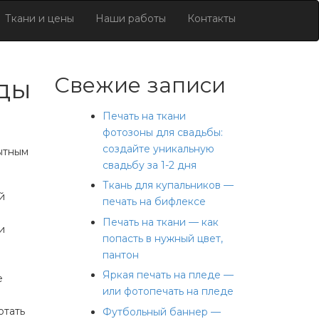
Ткани и цены
Наши работы
Контакты
Свежие записи
ды
Печать на ткани
фотозоны для свадьбы:
создайте уникальную
ытным
свадьбу за 1-2 дня
Ткань для купальников —
й
печать на бифлексе
Печать на ткани — как
и
попасть в нужный цвет,
пантон
Яркая печать на пледе —
е
или фотопечать на пледе
отать
Футбольный баннер —