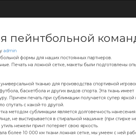
ля пейнтбольной коман
y
admin
больной формы для наших постоянных партнеров.
ные. Печать на ложной сетке, макеты были подготовлены оп
а универсальной тканью для производства спортивной игрово
утбола, баскетбола и других видов спорта. Эта ткань имеет
у. Причем печать при сублимации получается супер яркой 
ло спутать с какой-то другой.
етка методом сублимации является долговечность нанесения
лнце, не выстирывается в стиральной машинке (при стирке н
 утиль нежели принт потеряет свою яркость.
ла более 10 000 км ткани ложная сетке, мы умеем с ней раб