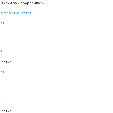
й ткани вам понравилась.
.com/jpg.industries
я
 сетка
я
 сетка