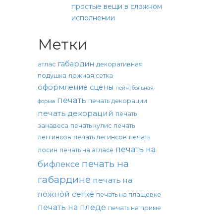
простые вещи в сложном
исполнении
Метки
габардин
атлас
декоративная
подушка
ложная сетка
оформление сцены
пейнтбольная
печать
печать декорации
форма
печать декораций
печать
занавеса
печать кулис
печать
леггинсов
печать легинсов
печать
печать на
лосин
печать на атласе
печать на
бифлексе
габардине
печать на
ложной сетке
печать на плащевке
печать на пледе
печать на приме