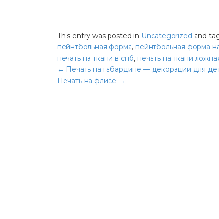
This entry was posted in
Uncategorized
and ta
пейнтбольная форма
,
пейнтбольная форма на
печать на ткани в спб
,
печать на ткани ложна
Навигация
←
Печать на габардине — декорации для де
Печать на флисе
→
по
записям