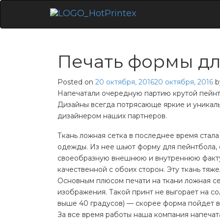
Skip
to
content
Печать формы д
Posted on
20 октября, 2016
20 октября, 2016
b
Напечатали очередную партию крутой пейнт
Дизайны всегда потрясающе яркие и уникаль
дизайнером наших партнеров.
Ткань ложная сетка в последнее время стал
одежды. Из нее шьют форму для пейнтбола, ф
своеобразную внешнюю и внутреннюю фактур
качественной с обоих сторон. Эту ткань тяже
Основным плюсом печати на ткани ложная с
изображения. Такой принт не выгорает на со
выше 40 градусов) — скорее форма пойдет в
За все время работы наша компания напечата