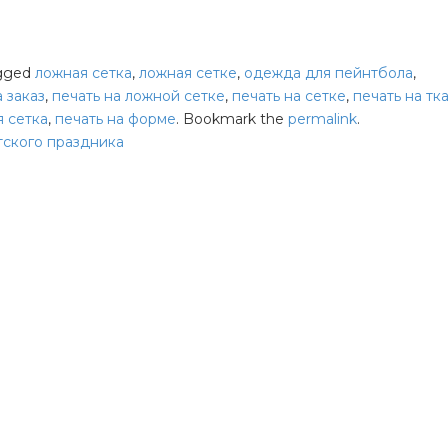
gged
ложная сетка
,
ложная сетке
,
одежда для пейнтбола
,
 заказ
,
печать на ложной сетке
,
печать на сетке
,
печать на тк
я сетка
,
печать на форме
. Bookmark the
permalink
.
тского праздника