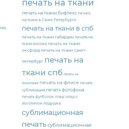
печать на ткани
печать на ткани бифлекс
печать
на ткани в Санкт-Петербурге
печать на ткани в спб
ани
,
печать на ткани габардин
печать на
печать на ткани
ткани москва
оксфорд
печать на ткани санкт-
печать на
петербург
ткани спб
печать на
печать на флисе
печать
трикотаже
печать фотофона
сублимация
печать футболок
плед
плед с
подушка
логотипом
сублимационная
печать
сублимационная