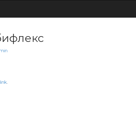
бифлекс
min
ink
.