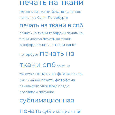
печать на ткани
печать на ткани бифлекс
печать
на ткани в Санкт-Петербурге
печать на ткани в спб
печать на ткани габардин
печать на
печать на ткани
ткани москва
оксфорд
печать на ткани санкт-
печать на
петербург
ткани спб
печать на
печать на флисе
печать
трикотаже
печать фотофона
сублимация
печать футболок
плед
плед с
подушка
логотипом
сублимационная
печать
сублимационная