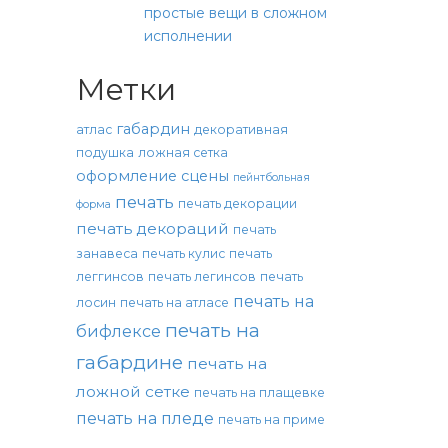
простые вещи в сложном
исполнении
Метки
габардин
атлас
декоративная
подушка
ложная сетка
оформление сцены
пейнтбольная
печать
печать декорации
форма
печать декораций
печать
занавеса
печать кулис
печать
леггинсов
печать легинсов
печать
печать на
лосин
печать на атласе
печать на
бифлексе
габардине
печать на
ложной сетке
печать на плащевке
печать на пледе
печать на приме