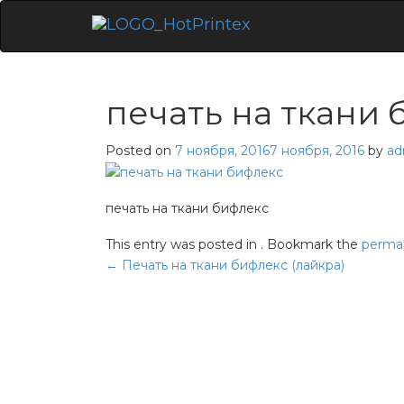
Skip
to
content
печать на ткани 
Posted on
7 ноября, 2016
7 ноября, 2016
by
ad
печать на ткани бифлекс
This entry was posted in . Bookmark the
permal
Навигация
←
Печать на ткани бифлекс (лайкра)
по
записям