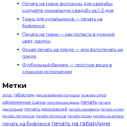
Печать на ткани фотозоны для свадьбы:
создайте уникальную свадьбу за 1-2 дня
Ткань для купальников — печать на
бифлексе
Печать на ткани — как попасть в нужный
цвет, пантон
Яркая печать на пледе — или фотопечать на
пледе
Футбольный баннер — простые вещи в
сложном исполнении
Метки
габардин
атлас
декоративная подушка
ложная сетка
печать
оформление сцены
печать
пейнтбольная форма
печать декораций
декорации
печать занавеса
печать кулис
печать леггинсов
печать легинсов
печать лосин
печать на атласе
печать на габардине
печать на бифлексе