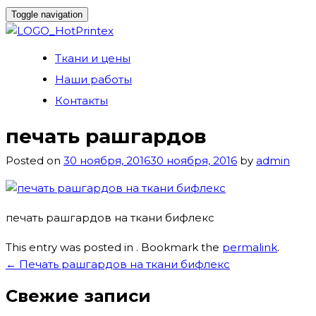
Toggle navigation
Skip
Ткани и цены
to
Наши работы
content
Контакты
печать рашгардов
Posted on
30 ноября, 2016
30 ноября, 2016
by
admin
печать рашгардов на ткани бифлекс
This entry was posted in . Bookmark the
permalink
.
Навигация
←
Печать рашгардов на ткани бифлекс
по
Свежие записи
записям