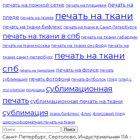
печать на
печать на ложной сетке
печать на плащевке
печать на ткани
пледе
печать на приме
печать на ткани бифлекс
печать на ткани в Санкт-Петербурге
печать на ткани в спб
печать на ткани габардин
печать на ткани оксфорд
печать на
печать на ткани москва
печать на ткани
ткани санкт-петербург
спб
печать на флисе
печать
печать на трикотаже
печать фотофона
сублимация
печать футболок
плед
плед с
сублимационная
подушка
логотипом
печать
сублимационная печать на ткани
сублимация
ткань бифлекс
флис
флисовый плед
широкоформатная печать на ткани
Найти:
Санкт-Петербург, Сертолово, Индустриальная 11А -