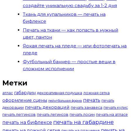
создайте уникальную свадьбу за 1-2 дня
Ткань для купальников — печать на
бифлексе
Печать на ткани — как попасть в нужный
цвет, пантон
Яркая печать на пледе — или фотопечать на
пледе
Футбольный баннер — простые вещи в
сложном исполнении
Метки
габардин
атлас
декоративная подушка
ложная сетка
печать
оформление сцены
печать
пейнтбольная форма
печать декораций
декорации
печать занавеса
печать кулис
печать леггинсов
печать легинсов
печать лосин
печать на атласе
печать на габардине
печать на бифлексе
печать на
печать на ложной сетке
печать на плащевке