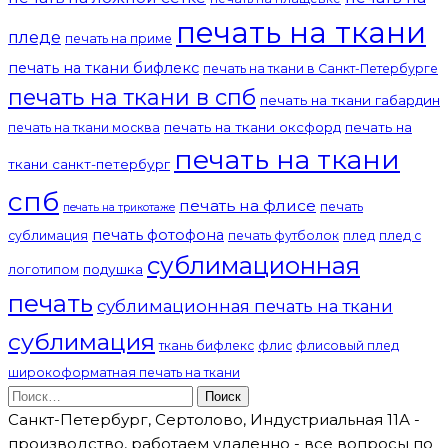
печать на ткани
пледе
печать на приме
печать на ткани бифлекс
печать на ткани в Санкт-Петербурге
печать на ткани в спб
печать на ткани габардин
печать на ткани оксфорд
печать на
печать на ткани москва
печать на ткани
ткани санкт-петербург
спб
печать на флисе
печать
печать на трикотаже
печать фотофона
сублимация
печать футболок
плед
плед с
сублимационная
подушка
логотипом
печать
сублимационная печать на ткани
сублимация
ткань бифлекс
флис
флисовый плед
широкоформатная печать на ткани
Найти:
Санкт-Петербург, Сертолово, Индустриальная 11А -
производство, работаем удаленно - все вопросы по