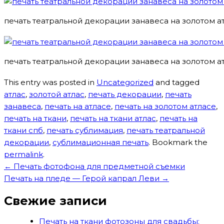
печать театральной декорации занавеса на золотом а
печать театральной декорации занавеса на золотом а
This entry was posted in
Uncategorized
and tagged
атлас
,
золотой атлас
,
печать декорации
,
печать
занавеса
,
печать на атласе
,
печать на золотом атласе
,
печать на ткани
,
печать на ткани атлас
,
печать на
ткани спб
,
печать сублимация
,
печать театральной
декорации
,
сублимационная печать
. Bookmark the
permalink
.
Навигация
←
Печать фотофона для предметной съемки
по
Печать на пледе — Герой капрал Леви
→
записям
Свежие записи
Печать на ткани фотозоны для свадьбы: