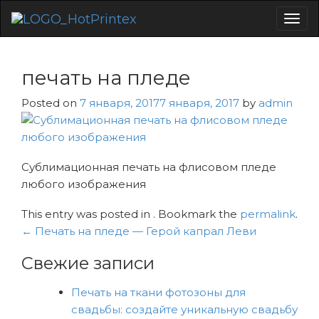
Togg
navig
печать на пледе
Posted on
7 января, 2017
7 января, 2017
by
admin
Сублимационная печать на флисовом пледе
любого изображения
This entry was posted in . Bookmark the
permalink
.
Навигация
←
Печать на пледе — Герой капрал Леви
по
Свежие записи
записям
Печать на ткани фотозоны для
свадьбы: создайте уникальную свадьбу