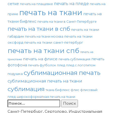
печать на пледе
сетке
печать на плащевке
печать на
печать на ткани
печать на
приме
ткани бифлекс
печать на ткани в Санкт-Петербурге
печать на ткани в спб
печать на ткани
габардин
печать на ткани
печать на ткани москва
оксфорд
печать на ткани санкт-петербург
печать на ткани спб
печать на
печать на флисе
печать
печать сублимация
трикотаже
фотофона
печать футболок
плед
плед с логотипом
сублимационная печать
подушка
сублимационная печать на ткани
сублимация
ткань бифлекс
флис
флисовый
плед
широкоформатная печать на ткани
Найти:
Санкт-Петербург, Сертолово, Индустриальная