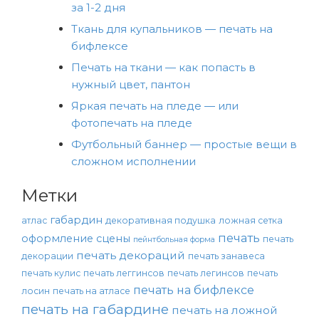
за 1-2 дня
Ткань для купальников — печать на
бифлексе
Печать на ткани — как попасть в
нужный цвет, пантон
Яркая печать на пледе — или
фотопечать на пледе
Футбольный баннер — простые вещи в
сложном исполнении
Метки
габардин
атлас
декоративная подушка
ложная сетка
печать
оформление сцены
печать
пейнтбольная форма
печать декораций
декорации
печать занавеса
печать кулис
печать леггинсов
печать легинсов
печать
печать на бифлексе
лосин
печать на атласе
печать на габардине
печать на ложной