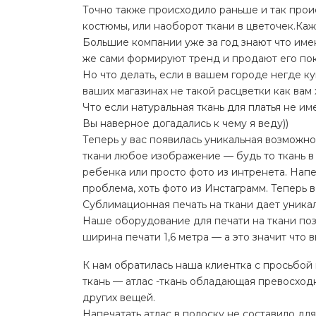
Точно также происходило раньше и так прои
костюмы, или наоборот ткани в цветочек.Ка
Большие компании уже за год знают что име
же сами формируют тренд и продают его по
Но что делать, если в вашем городе негде ку
ваших магазинах не такой расцветки как вам
Что если натуральная ткань для платья не име
Вы наверное догадались к чему я веду))
Теперь у вас появилась уникальная возможнос
ткани любое изображение — будь то ткань в
ребенка или просто фото из интренета. Напе
проблема, хоть фото из Инстаграмм. Теперь
Сублимационная печать на ткани дает уника
Наше оборудование для печати на ткани поз
ширина печати 1,6 метра — а это значит что 
К нам обратилась наша клиентка с просьбой 
ткань — атлас -ткань обладающая превосход
других вещей.
Напечатать атлас в полоску не составило дл