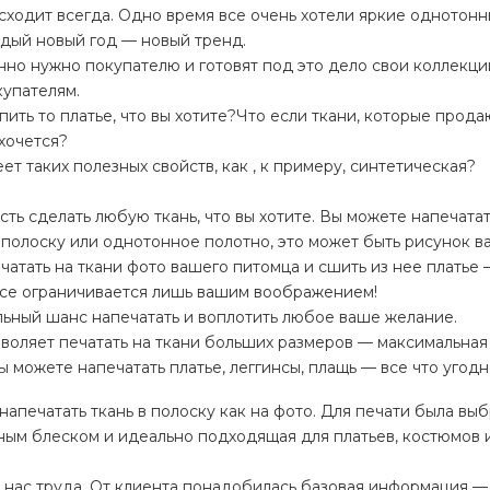
сходит всегда. Одно время все очень хотели яркие однотон
ждый новый год — новый тренд.
нно нужно покупателю и готовят под это дело свои коллекци
купателям.
пить то платье, что вы хотите?Что если ткани, которые прода
 хочется?
ет таких полезных свойств, как , к примеру, синтетическая?
ть сделать любую ткань, что вы хотите. Вы можете напечатат
 полоску или однотонное полотно, это может быть рисунок в
чатать на ткани фото вашего питомца и сшить из нее платье 
 все ограничивается лишь вашим воображением!
льный шанс напечатать и воплотить любое ваше желание.
воляет печатать на ткани больших размеров — максимальная
вы можете напечатать платье, леггинсы, плащь — все что угодн
напечатать ткань в полоску как на фото. Для печати была вы
ным блеском и идеально подходящая для платьев, костюмов 
я нас труда. От клиента понадобилась базовая информация —