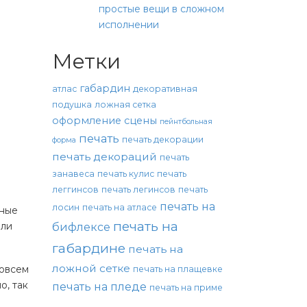
простые вещи в сложном
исполнении
Метки
габардин
атлас
декоративная
подушка
ложная сетка
оформление сцены
пейнтбольная
печать
печать декорации
форма
печать декораций
печать
занавеса
печать кулис
печать
леггинсов
печать легинсов
печать
печать на
лосин
печать на атласе
вные
печать на
бифлексе
или
габардине
печать на
ложной сетке
совсем
печать на плащевке
о, так
печать на пледе
печать на приме