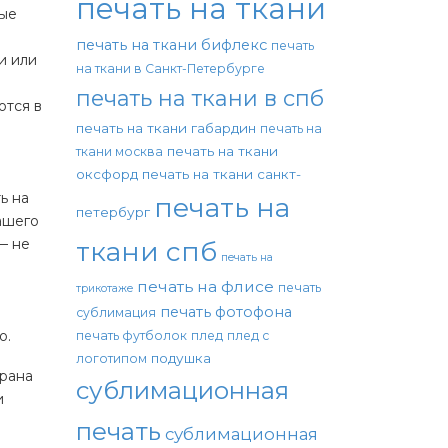
печать на ткани
ные
печать на ткани бифлекс
печать
и или
на ткани в Санкт-Петербурге
печать на ткани в спб
ются в
печать на ткани габардин
печать на
печать на ткани
ткани москва
оксфорд
печать на ткани санкт-
ь на
печать на
петербург
ашего
— не
ткани спб
печать на
печать на флисе
печать
трикотаже
печать фотофона
сублимация
о.
печать футболок
плед
плед с
подушка
логотипом
брана
сублимационная
и
печать
сублимационная