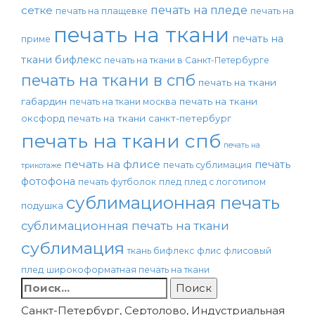
печать на пледе
сетке
печать на плащевке
печать на
печать на ткани
печать на
приме
ткани бифлекс
печать на ткани в Санкт-Петербурге
печать на ткани в спб
печать на ткани
габардин
печать на ткани
печать на ткани москва
оксфорд
печать на ткани санкт-петербург
печать на ткани спб
печать на
печать на флисе
печать
печать сублимация
трикотаже
фотофона
печать футболок
плед
плед с логотипом
сублимационная печать
подушка
сублимационная печать на ткани
сублимация
ткань бифлекс
флис
флисовый
плед
широкоформатная печать на ткани
Найти:
Санкт-Петербург, Сертолово, Индустриальная