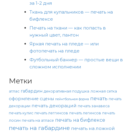
за 1-2 дня
Ткань для купальников — печать на
бифлексе
Печать на ткани — как попасть в
нужный цвет, пантон
Яркая печать на пледе — или
фотопечать на пледе
Футбольный баннер — простые вещи в
сложном исполнении
Метки
габардин
атлас
декоративная подушка
ложная сетка
печать
оформление сцены
печать
пейнтбольная форма
печать декораций
декорации
печать занавеса
печать кулис
печать леггинсов
печать легинсов
печать
печать на бифлексе
лосин
печать на атласе
печать на габардине
печать на ложной