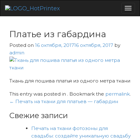
Togg
navig
Платье из габардина
Posted on
16 октября, 2017
16 октября, 2017
by
admin
Ткань для пошива платья из одного метра ткани
This entry was posted in . Bookmark the
permalink
.
Навигация
←
Печать на ткани для платьев — габардин
по
Свежие записи
записям
Печать на ткани фотозоны для
свадьбы: создайте уникальную свадьбу