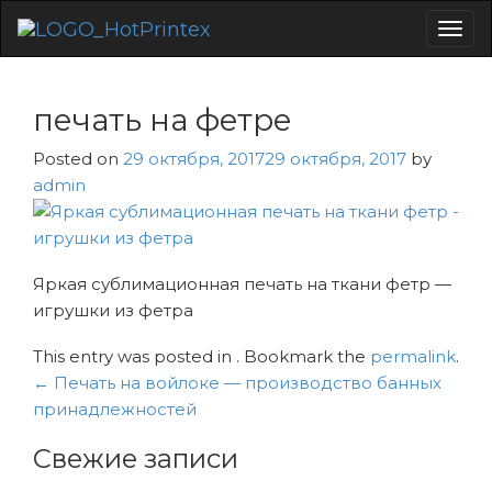
Togg
navig
печать на фетре
Posted on
29 октября, 2017
29 октября, 2017
by
admin
Яркая сублимационная печать на ткани фетр —
игрушки из фетра
This entry was posted in . Bookmark the
permalink
.
Навигация
←
Печать на войлоке — производство банных
по
принадлежностей
записям
Свежие записи