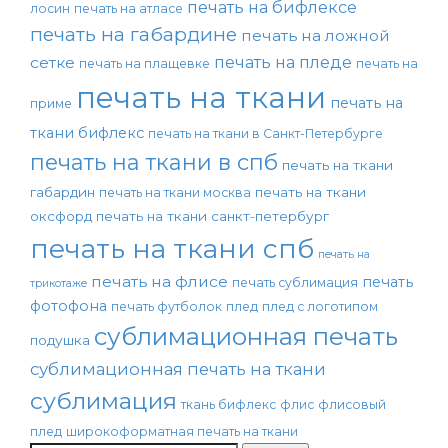
печать на бифлексе
лосин
печать на атласе
печать на габардине
печать на ложной
печать на пледе
сетке
печать на плащевке
печать на
печать на ткани
печать на
приме
ткани бифлекс
печать на ткани в Санкт-Петербурге
печать на ткани в спб
печать на ткани
габардин
печать на ткани
печать на ткани москва
оксфорд
печать на ткани санкт-петербург
печать на ткани спб
печать на
печать на флисе
печать
печать сублимация
трикотаже
фотофона
печать футболок
плед
плед с логотипом
сублимационная печать
подушка
сублимационная печать на ткани
сублимация
ткань бифлекс
флис
флисовый
плед
широкоформатная печать на ткани