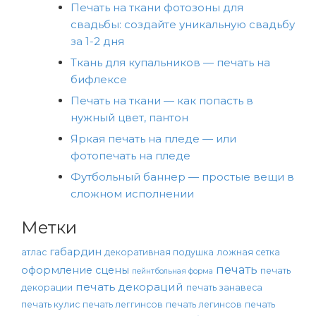
Печать на ткани фотозоны для
свадьбы: создайте уникальную свадьбу
за 1-2 дня
Ткань для купальников — печать на
бифлексе
Печать на ткани — как попасть в
нужный цвет, пантон
Яркая печать на пледе — или
фотопечать на пледе
Футбольный баннер — простые вещи в
сложном исполнении
Метки
габардин
атлас
декоративная подушка
ложная сетка
печать
оформление сцены
печать
пейнтбольная форма
печать декораций
декорации
печать занавеса
печать кулис
печать леггинсов
печать легинсов
печать