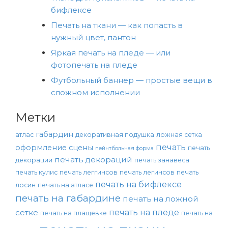
бифлексе
Печать на ткани — как попасть в
нужный цвет, пантон
Яркая печать на пледе — или
фотопечать на пледе
Футбольный баннер — простые вещи в
сложном исполнении
Метки
габардин
атлас
декоративная подушка
ложная сетка
печать
оформление сцены
печать
пейнтбольная форма
печать декораций
декорации
печать занавеса
печать кулис
печать леггинсов
печать легинсов
печать
печать на бифлексе
лосин
печать на атласе
печать на габардине
печать на ложной
печать на пледе
сетке
печать на плащевке
печать на