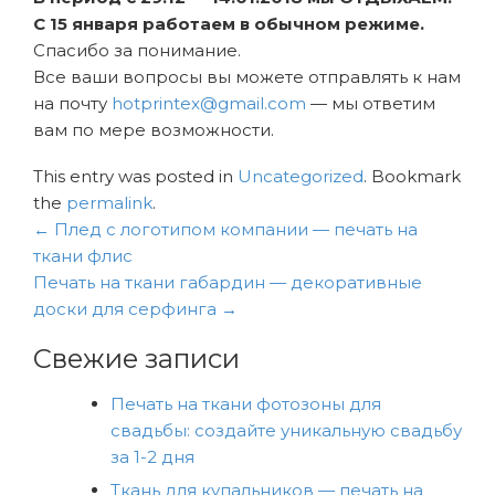
С 15 января работаем в обычном режиме.
Спасибо за понимание.
Все ваши вопросы вы можете отправлять к нам
на почту
hotprintex@gmail.com
— мы ответим
вам по мере возможности.
This entry was posted in
Uncategorized
. Bookmark
the
permalink
.
Навигация
←
Плед с логотипом компании — печать на
по
ткани флис
Печать на ткани габардин — декоративные
записям
доски для серфинга
→
Свежие записи
Печать на ткани фотозоны для
свадьбы: создайте уникальную свадьбу
за 1-2 дня
Ткань для купальников — печать на