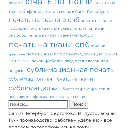
печать на ткани
печать на
приме
ткани бифлекс
печать на ткани в Санкт-Петербурге
печать на ткани в спб
печать на ткани
габардин
печать на ткани
печать на ткани москва
оксфорд
печать на ткани санкт-петербург
печать на ткани спб
печать на
печать на флисе
печать
печать сублимация
трикотаже
фотофона
печать футболок
плед
плед с логотипом
сублимационная печать
подушка
сублимационная печать на ткани
сублимация
ткань бифлекс
флис
флисовый
плед
широкоформатная печать на ткани
Найти:
Санкт-Петербург, Сертолово, Индустриальная
11А - производство, работаем удаленно - все
вопросы по телефону или на почту