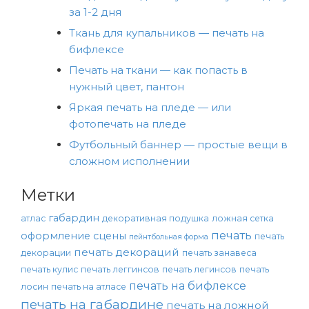
за 1-2 дня
Ткань для купальников — печать на
бифлексе
Печать на ткани — как попасть в
нужный цвет, пантон
Яркая печать на пледе — или
фотопечать на пледе
Футбольный баннер — простые вещи в
сложном исполнении
Метки
габардин
атлас
декоративная подушка
ложная сетка
печать
оформление сцены
печать
пейнтбольная форма
печать декораций
декорации
печать занавеса
печать кулис
печать леггинсов
печать легинсов
печать
печать на бифлексе
лосин
печать на атласе
печать на габардине
печать на ложной