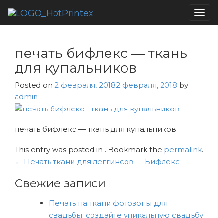
Togg
navig
печать бифлекс — ткань
для купальников
Posted on
2 февраля, 2018
2 февраля, 2018
by
admin
печать бифлекс — ткань для купальников
This entry was posted in . Bookmark the
permalink
.
Навигация
←
Печать ткани для леггинсов — Бифлекс
по
Свежие записи
записям
Печать на ткани фотозоны для
свадьбы: создайте уникальную свадьбу