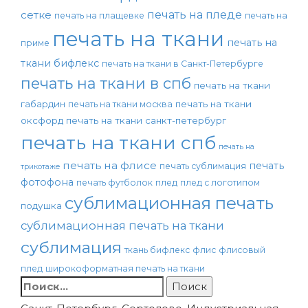
печать на пледе
сетке
печать на плащевке
печать на
печать на ткани
печать на
приме
ткани бифлекс
печать на ткани в Санкт-Петербурге
печать на ткани в спб
печать на ткани
габардин
печать на ткани
печать на ткани москва
оксфорд
печать на ткани санкт-петербург
печать на ткани спб
печать на
печать на флисе
печать
печать сублимация
трикотаже
фотофона
печать футболок
плед
плед с логотипом
сублимационная печать
подушка
сублимационная печать на ткани
сублимация
ткань бифлекс
флис
флисовый
плед
широкоформатная печать на ткани
Найти: