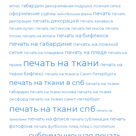
габардин
атлас
декоративная подушка
ложная сетка
печать
оформление сцены
печать
пейнтбольная форма
печать декораций
декорации
печать занавеса
печать кулис
печать леггинсов
печать легинсов
печать
печать на бифлексе
лосин
печать на атласе
печать на габардине
печать на ложной
печать на пледе
сетке
печать на плащевке
печать на
печать на ткани
печать на
приме
ткани бифлекс
печать на ткани в Санкт-Петербурге
печать на ткани в спб
печать на ткани
габардин
печать на ткани
печать на ткани москва
оксфорд
печать на ткани санкт-петербург
печать на ткани спб
печать на
печать на флисе
печать
печать сублимация
трикотаже
фотофона
печать футболок
плед
плед с логотипом
сублимационная печать