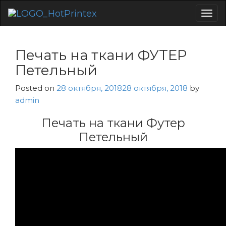
Togg
navig
Печать на ткани ФУТЕР
Петельный
Posted on
28 октября, 2018
28 октября, 2018
by
admin
Печать на ткани Футер
Петельный