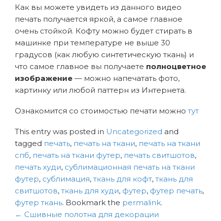
Как вы можете увидеть из данного видео
печать получается яркой, а самое главное
очень стойкой. Кофту можно будет стирать в
машинке при температуре не выше 30
градусов (как любую синтетическую ткань) и
что самое главное вы получаете
полноцветное
изображение
— можно напечатать фото,
картинку или любой паттерн из Интернета.
Ознакомится со стоимостью печати можно
тут
This entry was posted in
Uncategorized
and
tagged
печать
,
печать на ткани
,
печать на ткани
спб
,
печать на ткани футер
,
печать свитшотов
,
печать худи
,
сублимационная печать на ткани
футер
,
сублимация
,
ткань для кофт
,
ткань для
свитшотов
,
ткань для худи
,
футер
,
футер печать
,
футер ткань
. Bookmark the
permalink
.
Навигация
←
Сшивные полотна для декорации