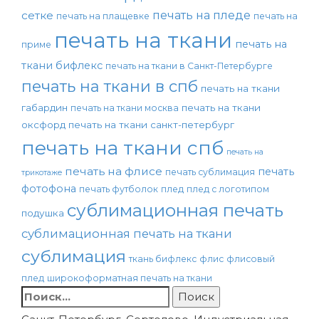
печать на пледе
сетке
печать на плащевке
печать на
печать на ткани
печать на
приме
ткани бифлекс
печать на ткани в Санкт-Петербурге
печать на ткани в спб
печать на ткани
габардин
печать на ткани
печать на ткани москва
оксфорд
печать на ткани санкт-петербург
печать на ткани спб
печать на
печать на флисе
печать
печать сублимация
трикотаже
фотофона
печать футболок
плед
плед с логотипом
сублимационная печать
подушка
сублимационная печать на ткани
сублимация
ткань бифлекс
флис
флисовый
плед
широкоформатная печать на ткани
Найти: