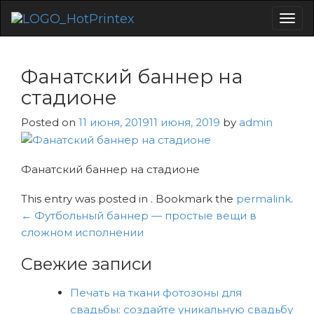
Togg
navig
Фанатский баннер на
стадионе
Posted on
11 июня, 2019
11 июня, 2019
by
admin
Фанатский баннер на стадионе
This entry was posted in . Bookmark the
permalink
.
Навигация
←
Футбольный баннер — простые вещи в
по
сложном исполнении
записям
Свежие записи
Печать на ткани фотозоны для
свадьбы: создайте уникальную свадьбу