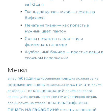
за 1-2 дня
Ткань для купальников — печать на
бифлексе
Печать на ткани — как попасть в
нужный цвет, пантон
Яркая печать на пледе — или
фотопечать на пледе
Футбольный баннер — простые вещи в
сложном исполнении
Метки
габардин
атлас
декоративная подушка
ложная сетка
печать
оформление сцены
печать
пейнтбольная форма
печать декораций
декорации
печать занавеса
печать кулис
печать леггинсов
печать легинсов
печать
печать на бифлексе
лосин
печать на атласе
печать на габардине
печать на ложной