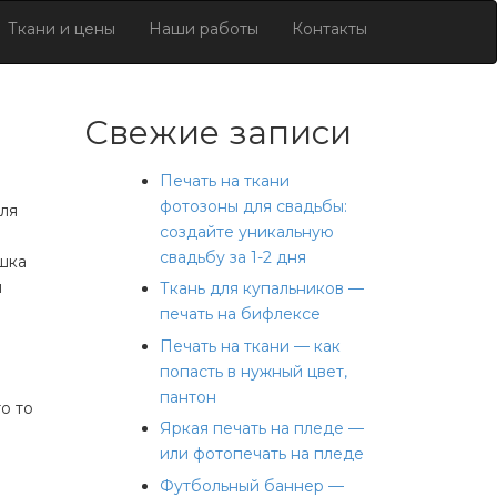
Ткани и цены
Наши работы
Контакты
Свежие записи
Печать на ткани
фотозоны для свадьбы:
для
создайте уникальную
свадьбу за 1-2 дня
шка
м
Ткань для купальников —
печать на бифлексе
Печать на ткани — как
попасть в нужный цвет,
пантон
о то
Яркая печать на пледе —
или фотопечать на пледе
Футбольный баннер —