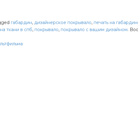
gged
габардин
,
дизайнерское покрывало
,
печать на габардин
 на ткани в спб
,
покрывало
,
покрывало с вашим дизайном
. Bo
ультфильма