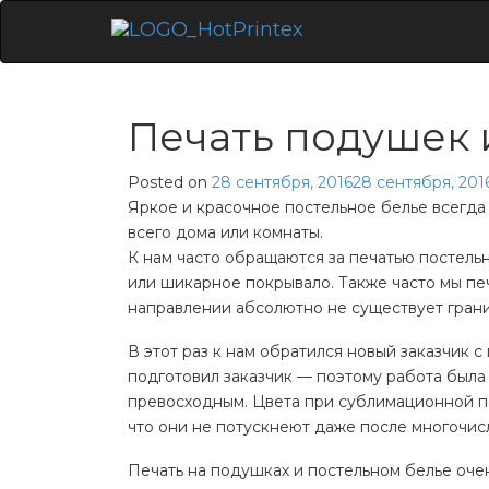
Skip
to
content
Печать подушек 
Posted on
28 сентября, 2016
28 сентября, 201
Яркое и красочное постельное белье всегда
всего дома или комнаты.
К нам часто обращаются за печатью постель
или шикарное покрывало. Также часто мы пе
направлении абсолютно не существует гран
В этот раз к нам обратился новый заказчик 
подготовил заказчик — поэтому работа была
превосходным. Цвета при сублимационной печ
что они не потускнеют даже после многочис
Печать на подушках и постельном белье оче