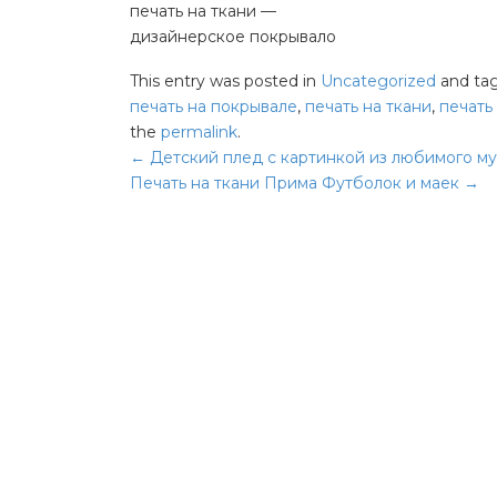
печать на ткани —
дизайнерское покрывало
This entry was posted in
Uncategorized
and ta
печать на покрывале
,
печать на ткани
,
печать
the
permalink
.
Навигация
←
Детский плед с картинкой из любимого м
Печать на ткани Прима Футболок и маек
→
по
записям