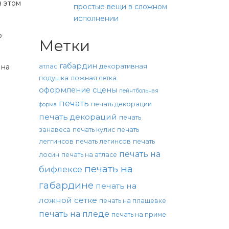
в этом
простые вещи в сложном
исполнении
о
Метки
габардин
атлас
декоративная
 на
подушка
ложная сетка
оформление сцены
пейнтбольная
печать
печать декорации
форма
печать декораций
печать
занавеса
печать кулис
печать
леггинсов
печать легинсов
печать
печать на
лосин
печать на атласе
печать на
бифлексе
габардине
печать на
ложной сетке
печать на плащевке
печать на пледе
печать на приме