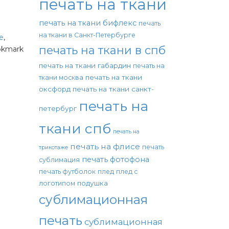
печать на ткани
печать на ткани бифлекс
печать
на ткани в Санкт-Петербурге
е
,
печать на ткани в спб
okmark
печать на ткани габардин
печать на
печать на ткани
ткани москва
оксфорд
печать на ткани санкт-
печать на
петербург
ткани спб
печать на
печать на флисе
печать
трикотаже
печать фотофона
сублимация
печать футболок
плед
плед с
подушка
логотипом
сублимационная
печать
сублимационная