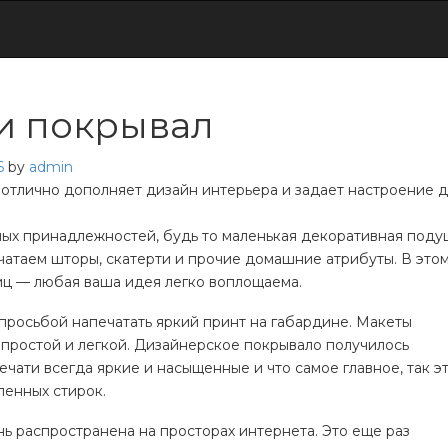
и покрывал
6
by
admin
 отлично дополняет дизайн интерьера и задает настроение 
ных принадлежностей, будь то маленькая декоративная поду
чатаем шторы, скатерти и прочие домашние атрибуты. В это
иц — любая ваша идея легко воплощаема.
с просьбой напечатать яркий принт на габардине. Макеты
 простой и легкой. Дизайнерское покрывало получилось
ати всегда яркие и насыщенные и что самое главное, так эт
ленных стирок.
нь распространена на просторах интернета. Это еще раз