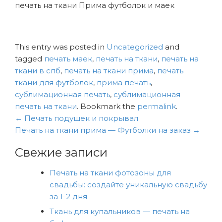
печать на ткани Прима футболок и маек
This entry was posted in
Uncategorized
and
tagged
печать маек
,
печать на ткани
,
печать на
ткани в спб
,
печать на ткани прима
,
печать
ткани для футболок
,
прима печать
,
сублимационная печать
,
сублимационная
печать на ткани
. Bookmark the
permalink
.
Навигация
←
Печать подушек и покрывал
по
Печать на ткани прима — Футболки на заказ
→
записям
Свежие записи
Печать на ткани фотозоны для
свадьбы: создайте уникальную свадьбу
за 1-2 дня
Ткань для купальников — печать на