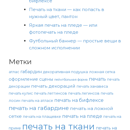
бифлексе
Печать на ткани — как попасть в
нужный цвет, пантон
Яркая печать на пледе — или
фотопечать на пледе
Футбольный баннер — простые вещи в
сложном исполнении
Метки
габардин
атлас
декоративная подушка
ложная сетка
печать
оформление сцены
печать
пейнтбольная форма
печать декораций
декорации
печать занавеса
печать кулис
печать леггинсов
печать легинсов
печать
печать на бифлексе
лосин
печать на атласе
печать на габардине
печать на ложной
печать на пледе
сетке
печать на плащевке
печать на
печать на ткани
печать на
приме