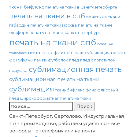
ткани бифлекс
печать на ткани в Санкт-Петербурге
печать на ткани в спб
печать на ткани
габардин
печать на ткани
печать на ткани москва
оксфорд
печать на ткани санкт-петербург
печать на ткани спб
печать на
печать на флисе
печать
печать сублимация
трикотаже
фотофона
печать футболок
плед
плед с логотипом
сублимационная печать
подушка
сублимационная печать на ткани
сублимация
ткань бифлекс
флис
флисовый
плед
широкоформатная печать на ткани
Найти:
Санкт-Петербург, Сертолово, Индустриальная
11А - производство, работаем удаленно - все
вопросы по телефону или на почту